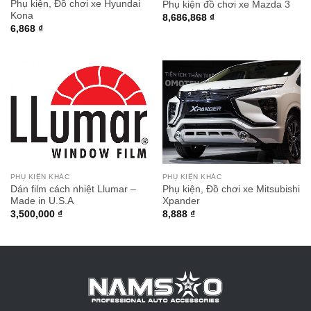
Phụ kiện, Đồ chơi xe Hyundai
Phụ kiện đồ chơi xe Mazda 3
Kona
8,686,868
₫
6,868
₫
PHỤ KIỆN KHÁC
PHỤ KIỆN KHÁC
Dán film cách nhiệt Llumar –
Phụ kiện, Đồ chơi xe Mitsubishi
Made in U.S.A
Xpander
3,500,000
₫
8,888
₫