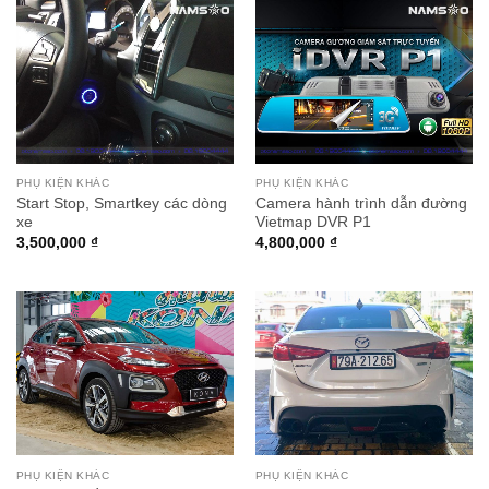
PHỤ KIỆN KHÁC
PHỤ KIỆN KHÁC
Start Stop, Smartkey các dòng
Camera hành trình dẫn đường
xe
Vietmap DVR P1
3,500,000
₫
4,800,000
₫
PHỤ KIỆN KHÁC
PHỤ KIỆN KHÁC