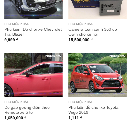
PHỤ KIỆN KHÁC
PHỤ KIỆN KHÁC
Phụ kiện, Đồ chơi xe Chevrolet
Camera toàn cảnh 360 độ
TrailBlazer
Owin cho xe hơi
9,999
₫
15,500,000
₫
PHỤ KIỆN KHÁC
PHỤ KIỆN KHÁC
Độ gập gương điện theo
Phụ kiện đồ chơi xe Toyota
Remote xe ô tô
Wigo 2019
1,650,000
₫
1,111
₫