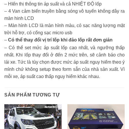
– HIển thị thông tin áp suất và cả NHIỆT ĐỘ lốp
– 4 Van cảm biến truyền bằng sóng vô tuyến không dây ra
màn hinh LCD
– Màn hình LCD là màn hình màu, có sạc năng lượng mặt
trời hỗ trợ, có cổng sạc micro usb
–
Có thể thay đổi vị trí lốp khi đảo lốp rất đơn giản
– Có thể set mức áp suất lốp cao nhất, và ngưỡng thấp
nhất. Khi lốp thay đổi ở đến 2 mức trên, sẽ cảnh báo cho
lái xe. Tức là tùy chọn được mức áp suất nguy hiểm theo ý
mình chứ không setup theo form sẵn của nhà sản xuất. Vì
mỗi xe, áp suất cao thấp nguy hiểm khác nhau.
SẢN PHẨM TƯƠNG TỰ