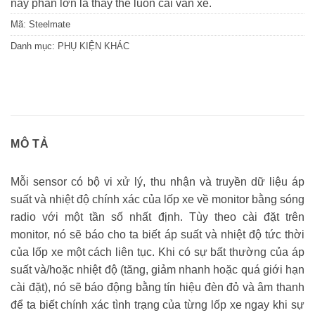
nay phần lớn là thay thế luôn cái van xe.
Mã:
Steelmate
Danh mục:
PHỤ KIỆN KHÁC
MÔ TẢ
Mỗi sensor có bộ vi xử lý, thu nhận và truyền dữ liệu áp
suất và nhiệt độ chính xác của lốp xe về monitor bằng sóng
radio với một tần số nhất định. Tùy theo cài đặt trên
monitor, nó sẽ báo cho ta biết áp suất và nhiệt độ tức thời
của lốp xe một cách liên tục. Khi có sự bất thường của áp
suất và/hoặc nhiệt độ (tăng, giảm nhanh hoặc quá giới hạn
cài đặt), nó sẽ báo động bằng tín hiệu đèn đỏ và âm thanh
để ta biết chính xác tình trạng của từng lốp xe ngay khi sự