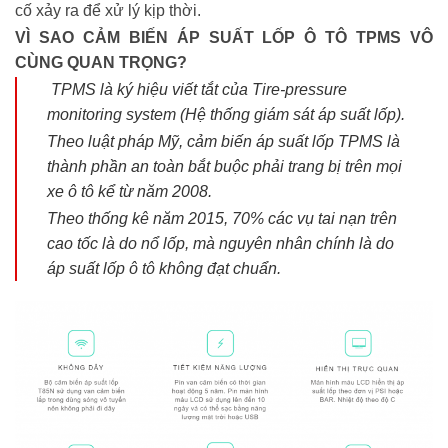
cố xảy ra để xử lý kịp thời.
VÌ SAO CẢM BIẾN ÁP SUẤT LỐP Ô TÔ TPMS VÔ
CÙNG QUAN TRỌNG?
TPMS là ký hiệu viết tắt của Tire-pressure
monitoring system (Hệ thống giám sát áp suất lốp).
Theo luật pháp Mỹ, cảm biến áp suất lốp TPMS là
thành phần an toàn bắt buộc phải trang bị trên mọi
xe ô tô kể từ năm 2008.
Theo thống kê năm 2015, 70% các vụ tai nạn trên
cao tốc là do nổ lốp, mà nguyên nhân chính là do
áp suất lốp ô tô không đạt chuẩn.