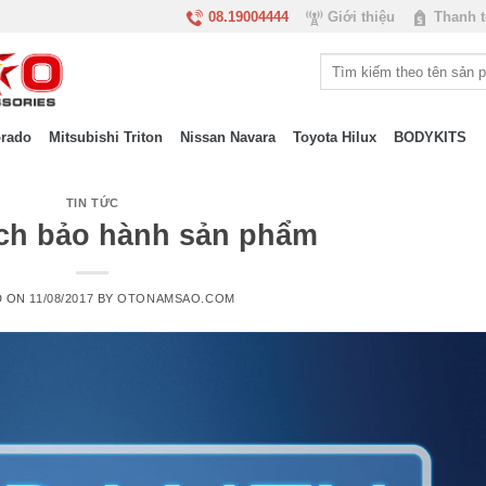
08.19004444
Giới thiệu
Thanh 
orado
Mitsubishi Triton
Nissan Navara
Toyota Hilux
BODYKITS
TIN TỨC
ch bảo hành sản phẩm
D ON
11/08/2017
BY
OTONAMSAO.COM