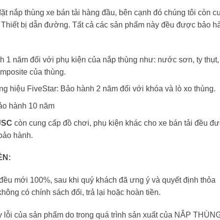
đặt nắp thùng xe bán tải hàng đầu, bên cạnh đó chúng tôi còn c
à Thiết bị dẫn đường. Tất cả các sản phẩm này đều được bảo h
h 1 năm đối với phụ kiện của nắp thùng như: nước sơn, ty thụt,
omposite của thùng.
ng hiệu FiveStar: Bảo hành 2 năm đối với khóa và lò xo thùng.
ảo hành 10 năm
JSC
còn cung cấp đồ chơi, phụ kiện khác cho xe bán tải đều đ
 bảo hành.
ỀN:
đều mới 100%, sau khi quý khách đã ưng ý và quyết định thỏa
hông có chính sách đổi, trả lại hoặc hoàn tiền.
y lỗi của sản phẩm do trong quá trình sản xuất của NẮP THÙN