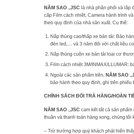
NĂM SAO .,JSC
là nhà phân phối và lắp 
cấp Film cách nhiệt, Camera hành trình v
theo quy định của nhà sản xuất. Cụ thể:
Nắp thùng cao/thấp xe bán tải: Bảo hàn
đèn led,… và 3 năm đối với chất liệu c
Nắp thùng cuộn xe bán tải loại cơ thươ
Film cách nhiệt 3M/INMAX/LLUMAR: b
Ngoài các sản phẩm trên,
NĂM SAO .,
bảo hành theo quy định, ghi trên phiếu
CHÍNH SÁCH ĐỔI TRẢ HÀNG/HOÀN TI
NĂM SAO .,JSC
cam kết tất cả sản phẩm 
thuận và thanh toán hàng xong, chúng tôi k
– Trừ trường hợp quý khách phát hiện thấ