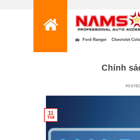
Skip
to
content
Ford Ranger
Chevrolet Col
Chính sá
POSTE
11
Th8