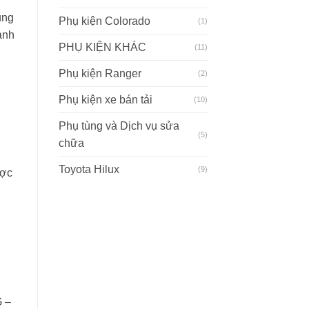
ung
Phụ kiện Colorado
(1)
ành
PHỤ KIỆN KHÁC
(11)
Phụ kiện Ranger
(2)
Phụ kiện xe bán tải
(10)
Phụ tùng và Dịch vụ sửa
(5)
chữa
Toyota Hilux
(9)
ược
G –