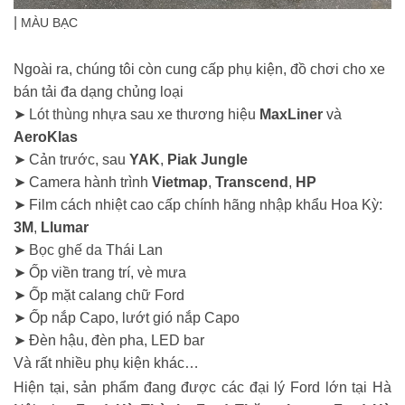
|
MÀU BẠC
Ngoài ra, chúng tôi còn cung cấp phụ kiện, đồ chơi cho xe
bán tải đa dạng chủng loại
➤
Lót thùng
nhựa sau xe thương hiệu
MaxLiner
và
AeroKlas
➤ Cản trước, sau
YAK
,
Piak Jungle
➤ Camera hành trình
Vietmap
,
Transcend
,
HP
➤ Film cách nhiệt cao cấp chính hãng nhập khẩu Hoa Kỳ:
3M
,
Llumar
➤
Bọc ghế da
Thái Lan
➤ Ốp viền trang trí, vè mưa
➤ Ốp mặt calang chữ Ford
➤ Ốp nắp Capo, lướt gió nắp Capo
➤ Đèn hậu, đèn pha, LED bar
Và rất nhiều phụ kiện khác…
Hiện tại, sản phẩm đang được các đại lý Ford lớn tại Hà